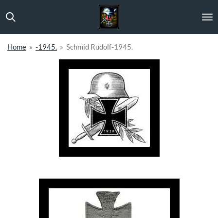
Ga
direct
naar
de
Home
»
-1945.
»
Schmid Rudolf-1945.
hoofdinhoud