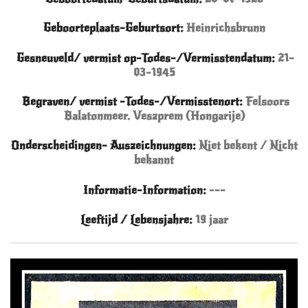
Geboorteplaats-Geburtsort:
Heinrichsbrunn
Gesneuveld/ vermist op-Todes-/Vermisstendatum:
21-
03-1945
Begraven/ vermist -Todes-/Vermisstenort:
Felsoors
Balatonmeer. Veszprem (Hongarije)
Onderscheidingen- Auszeichnungen:
Niet bekent / Nicht
bekannt
Informatie-Information:
---
Leeftijd / Lebensjahre
:
19
jaar