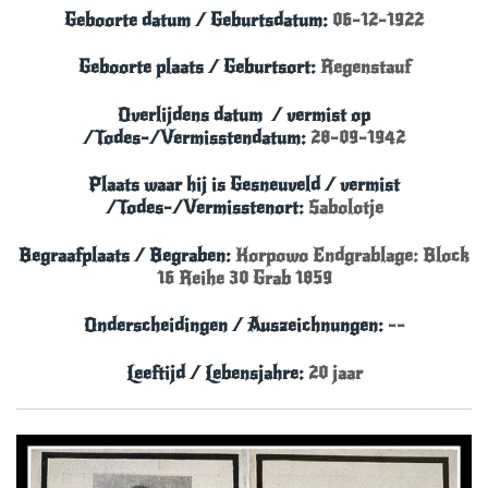
Geboorte datum / Geburtsdatum:
06-12-1922
Geboorte plaats / Geburtsort:
Regenstauf
Overlijdens datum
/
vermist
op
/Todes-/Vermisstendatum:
28-09-1942
Plaats waar hij is Gesneuveld
/ vermist
/Todes-/Vermisstenort:
Sabolotje
Begraafplaats / Begraben:
Korpowo Endgrablage: Block
16 Reihe 30 Grab 1859
Onderscheidingen / Auszeichnungen:
--
Leeftijd / Lebensjahre:
20 jaar