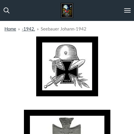
Ga
direct
naar
de
Home
»
-1942.
»
Seebauer Johann-1942
hoofdinhoud