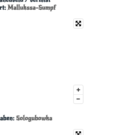
rt:
Mallukssa-Sumpf
raben:
Sologubowka