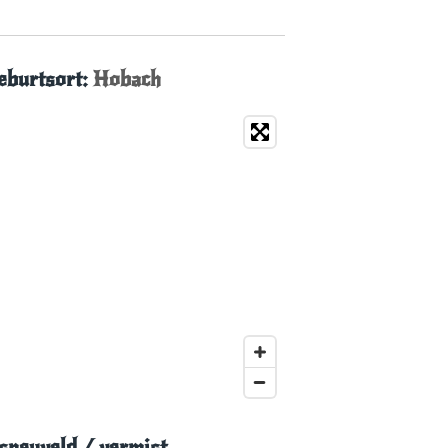
eburtsort:
Hobach
esneuveld
/ vermist