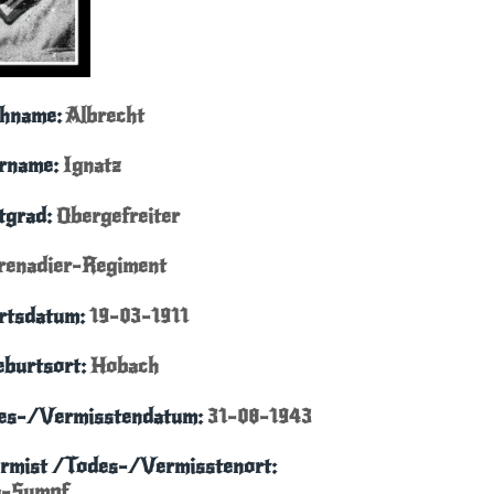
chname:
Albrecht
rname:
Ignatz
stgrad:
Obergefreiter
renadier-Regiment
rtsdatum:
19-03-1911
eburtsort:
Hobach
es-/Vermisstendatum:
31-08-1943
rmist /Todes-/Vermisstenort:
a-Sumpf