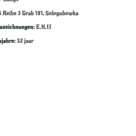
5 Reihe 3 Grab 191,
Sologubowka
szeichnungen:
E.K.II
sjahre:
32
jaar