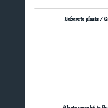
Geboorte plaats / G
Plaats waar hij is G