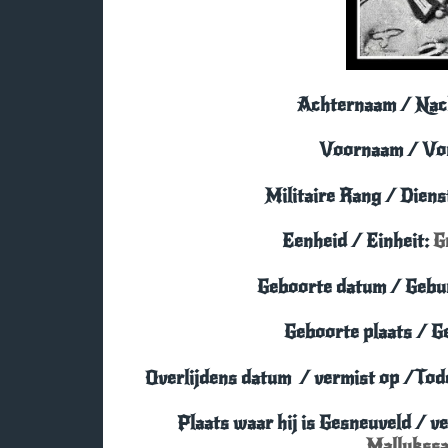
Achternaam / Na
Voornaam / Vo
Militaire Rang / Dien
Eenheid / Einheit:
G
Geboorte datum / Gebu
Geboorte plaats / G
Overlijdens datum
/
vermist
op /Tod
Plaats waar hij is Gesneuveld
/ ve
Mallukss