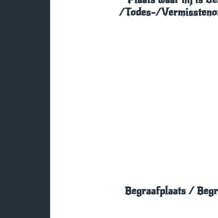
/Todes-/Vermissteno
Begraafplaats / Beg