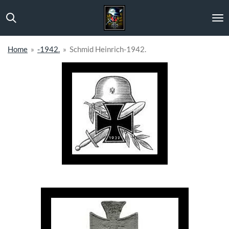
Ga
direct
naar
de
Home
»
-1942.
»
Schmid Heinrich-1942.
hoofdinhoud