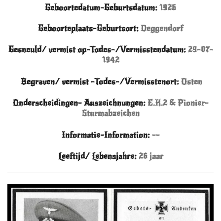
Geboortedatum-Geburtsdatum:
1926
Geboorteplaats-Geburtsort:
Deggendorf
Gesneuld/ vermist op-Todes-/Vermisstendatum:
29-07-
1942
Begraven/ vermist -Todes-/Vermisstenort:
Osten
Onderscheidingen- Auszeichnungen:
E.K.2 & Pionier-
Sturmabzeichen
Informatie-Information:
--
Leeftijd/ Lebensjahre
:
26 jaar