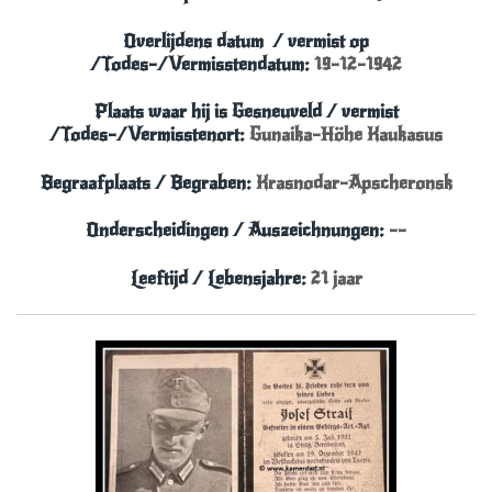
Overlijdens datum
/
vermist
op
/Todes-/Vermisstendatum:
19-12-1942
Plaats waar hij is Gesneuveld
/ vermist
/Todes-/Vermisstenort:
Gunaika-Höhe Kaukasus
Begraafplaats / Begraben:
Krasnodar-Apscheronsk
Onderscheidingen / Auszeichnungen:
--
Leeftijd / Lebensjahre:
21 jaar