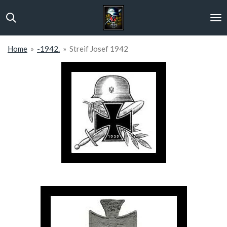
Ga
direct
naar
de
Home
»
-1942.
»
Streif Josef 1942
hoofdinhoud