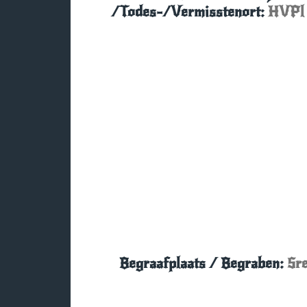
/Todes-/Vermisstenort:
HVPl 
Begraafplaats / Begraben:
Sre