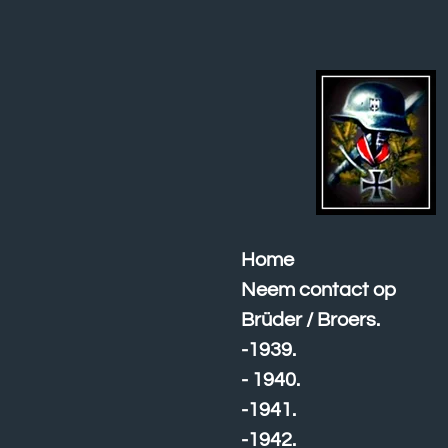
Ga
direct
naar
de
hoofdinhoud
Home
Neem contact op
Brüder / Broers.
-1939.
- 1940.
-1941.
-1942.