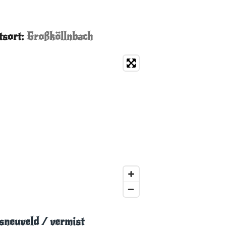
sort:
Großköllnbach
esneuveld
/ vermist