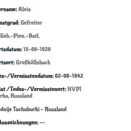
orname:
Alois
enstgrad:
Gefreiter
 Geb.-Pion.-Batl.
rtsdatum:
15-08-1920
rtsort:
Großköllnbach
es-/Vermisstendatum:
02-08-1942
ist /Todes-/Vermisstenort:
HVPl
rka, Russland
dnije Tschuburki - Russland
Auszeichnungen:
--