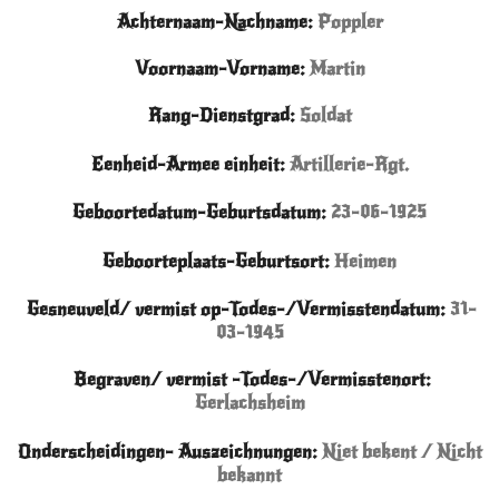
Achternaam-Nachname:
Poppler
Voornaam-Vorname:
Martin
Rang-Dienstgrad:
Soldat
Eenheid-Armee einheit:
Artillerie
-Rgt.
Geboortedatum-Geburtsdatum:
23-06-1925
Geboorteplaats-Geburtsort:
Heimen
Gesneuveld/ vermist op-Todes-/Vermisstendatum:
31
-
03-1945
Begraven/ vermist -Todes-/Vermisstenort:
Gerlachsheim
Onderscheidingen- Auszeichnungen:
Niet bekent / Nicht
bekannt