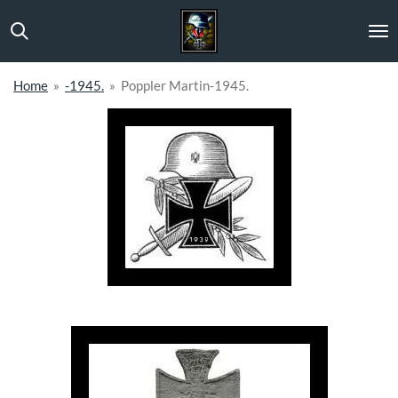
Ga
direct
naar
de
Home
»
-1945.
»
Poppler Martin-1945.
hoofdinhoud