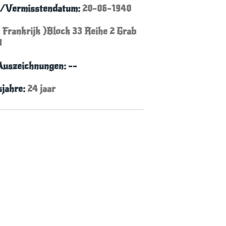
s-/Vermisstendatum:
20-06-1940
( Frankrijk )Block 33 Reihe 2 Grab
9
Auszeichnungen: --
sjahre:
24 jaar