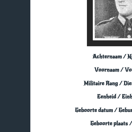
Achternaam / 
Voornaam / Vo
Militaire Rang / Di
Eenheid / Einh
Geboorte datum / Gebu
Geboorte plaats /