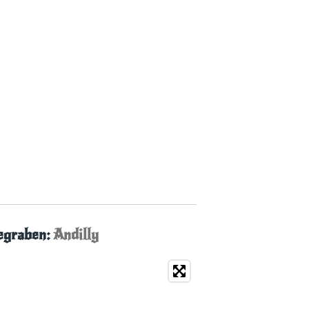
egraben:
Andilly