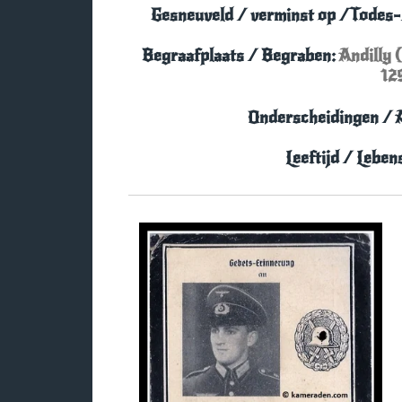
Gesneuveld / verminst op /Tode
Begraafplaats / Begraben:
Andilly 
12
Onderscheidingen / 
Leeftijd / Leben