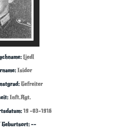
Nachname:
Liedl
rname:
Isidor
enstgrad:
Gefreiter
eit:
Inft.Rgt.
rtsdatum:
19 -03-1916
 Geburtsort: --