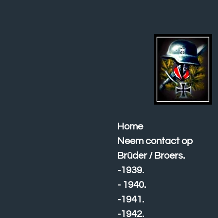
Ga
direct
naar
de
hoofdinhoud
Home
Neem contact op
Brüder / Broers.
-1939.
- 1940.
-1941.
-1942.