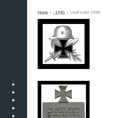
Home
»
- 1940.
»
Liedl Isidor-1940.