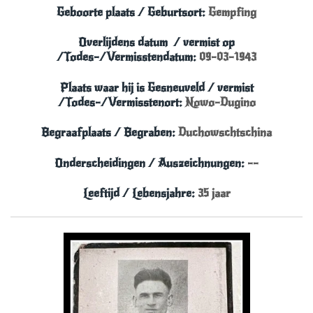
Geboorte plaats / Geburtsort:
Gempfing
Overlijdens datum
/
vermist
op
/Todes-/Vermisstendatum:
09-03-1943
Plaats waar hij is Gesneuveld
/ vermist
/Todes-/Vermisstenort:
Nowo-Dugino
Begraafplaats / Begraben:
Duchowschtschina
Onderscheidingen / Auszeichnungen:
--
Leeftijd / Lebensjahre:
35
jaar