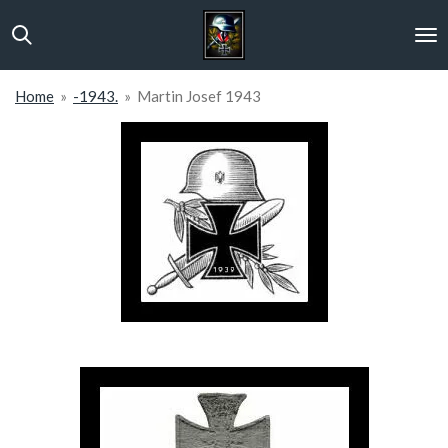
Ga
direct
naar
de
Home
»
-1943.
»
Martin Josef 1943
hoofdinhoud