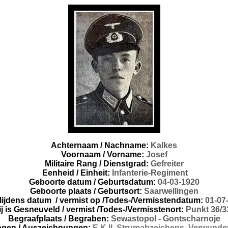
Achternaam / Nachname:
Kalkes
Voornaam / Vorname:
Josef
Militaire Rang / Dienstgrad:
Gefreiter
Eenheid / Einheit
:
Infanterie-Regiment
Geboorte datum / Geburtsdatum:
04-03-1920
Geboorte plaats / Geburtsort:
Saarwellingen
lijdens datum
/
vermist
op /Todes-/Vermisstendatum:
01-07
ij is Gesneuveld
/ vermist /Todes-/Vermisstenort:
Punkt 36/3
Begraafplaats / Begraben:
Sewastopol - Gontscharnoje
ngen / Auszeichnungen:
E.K.II, Strumabzeichens, Verwund