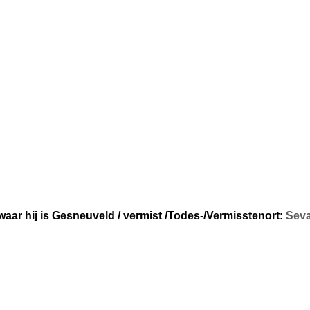
waar hij is Gesneuveld
/ vermist /Todes-/Vermisstenort:
Sev